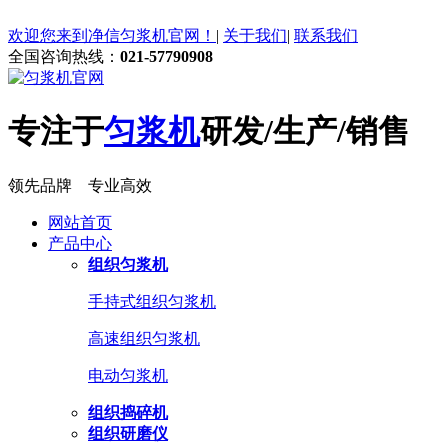
欢迎您来到净信匀浆机官网！
|
关于我们
|
联系我们
全国咨询热线：
021-57790908
专注于
匀浆机
研发/生产/销售
领先品牌 专业高效
网站首页
产品中心
组织匀浆机
手持式组织匀浆机
高速组织匀浆机
电动匀浆机
组织捣碎机
组织研磨仪